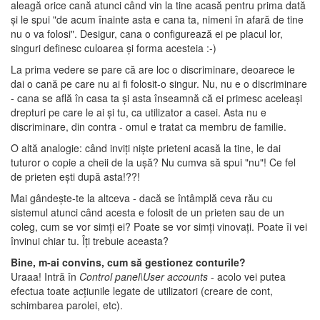
aleagă orice cană atunci când vin la tine acasă pentru prima dată
şi le spui "de acum înainte asta e cana ta, nimeni în afară de tine
nu o va folosi". Desigur, cana o configurează ei pe placul lor,
singuri definesc culoarea şi forma acesteia :-)
La prima vedere se pare că are loc o discriminare, deoarece le
dai o cană pe care nu ai fi folosit-o singur. Nu, nu e o discriminare
- cana se află în casa ta şi asta înseamnă că ei primesc aceleaşi
drepturi pe care le ai şi tu, ca utilizator a casei. Asta nu e
discriminare, din contra - omul e tratat ca membru de familie.
O altă analogie: când inviţi nişte prieteni acasă la tine, le dai
tuturor o copie a cheii de la uşă? Nu cumva să spui "nu"! Ce fel
de prieten eşti după asta!??!
Mai gândeşte-te la altceva - dacă se întâmplă ceva rău cu
sistemul atunci când acesta e folosit de un prieten sau de un
coleg, cum se vor simţi ei? Poate se vor simţi vinovaţi. Poate îi vei
învinui chiar tu. Îţi trebuie aceasta?
Bine, m-ai convins, cum să gestionez conturile?
Uraaa! Intră în
Control panel\User accounts
- acolo vei putea
efectua toate acţiunile legate de utilizatori (creare de cont,
schimbarea parolei, etc).