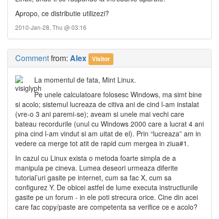
Apropo, ce distributie utilizezi?
2010-Jan-28, Thu @ 03:16
Comment
from:
Alex
Visitor
La momentul de fata, Mint Linux.
Pe unele calculatoare folosesc Windows, ma simt bine
si acolo; sistemul lucreaza de citiva ani de cind l-am instalat
(vre-o 3 ani paremi-se); aveam si unele mai vechi care
bateau recordurile (unul cu Windows 2000 care a lucrat 4 ani
pina cind l-am vindut si am uitat de el). Prin “lucreaza” am in
vedere ca merge tot atit de rapid cum mergea in ziua#1.
In cazul cu Linux exista o metoda foarte simpla de a
manipula pe cineva. Lumea deseori urmeaza diferite
tutorial’uri gasite pe internet, cum sa fac X, cum sa
configurez Y. De obicei astfel de lume executa instructiunile
gasite pe un forum - in ele poti strecura orice. Cine din acei
care fac copy/paste are competenta sa verifice ce e acolo?