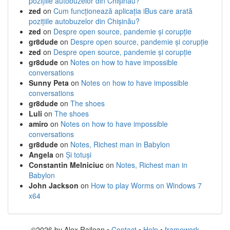
pozițiile autobuzelor din Chișinău?
zed
on
Cum funcționează aplicația iBus care arată
pozițiile autobuzelor din Chișinău?
zed
on
Despre open source, pandemie și corupție
gr8dude
on
Despre open source, pandemie și corupție
zed
on
Despre open source, pandemie și corupție
gr8dude
on
Notes on how to have impossible
conversations
Sunny Peta
on
Notes on how to have impossible
conversations
gr8dude
on
The shoes
Luli
on
The shoes
amiro
on
Notes on how to have impossible
conversations
gr8dude
on
Notes, Richest man in Babylon
Angela
on
Și totuși
Constantin Melniciuc
on
Notes, Richest man in
Babylon
John Jackson
on
How to play Worms on Windows 7
x64
©2026 by Alex Railean •
Contact
•
Help
•
framework