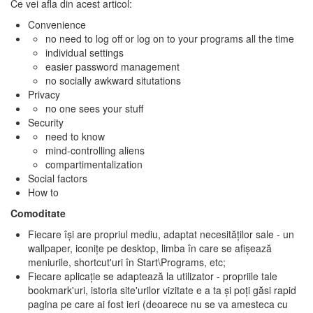
Ce vei afla din acest articol:
Convenience
no need to log off or log on to your programs all the time
individual settings
easier password management
no socially awkward situtations
Privacy
no one sees your stuff
Security
need to know
mind-controlling aliens
compartimentalization
Social factors
How to
Comoditate
Fiecare îşi are propriul mediu, adaptat necesităţilor sale - un
wallpaper, iconiţe pe desktop, limba în care se afişează
meniurile, shortcut'uri în Start\Programs, etc;
Fiecare aplicaţie se adaptează la utilizator - propriile tale
bookmark'uri, istoria site'urilor vizitate e a ta şi poţi găsi rapid
pagina pe care ai fost ieri (deoarece nu se va amesteca cu