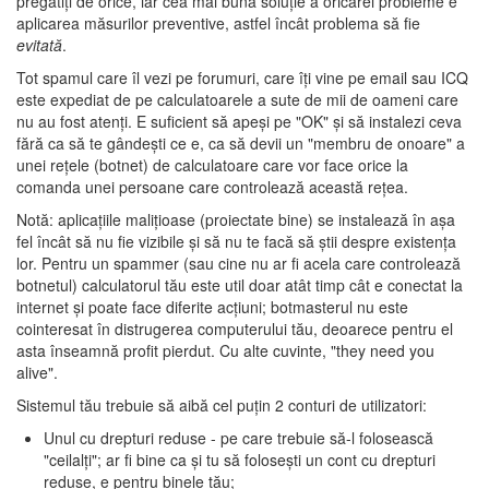
pregătiţi de orice, iar cea mai bună soluţie a oricărei probleme e
aplicarea măsurilor preventive, astfel încât problema să fie
evitată
.
Tot spamul care îl vezi pe forumuri, care îţi vine pe email sau ICQ
este expediat de pe calculatoarele a sute de mii de oameni care
nu au fost atenţi. E suficient să apeşi pe "OK" şi să instalezi ceva
fără ca să te gândeşti ce e, ca să devii un "membru de onoare" a
unei reţele (botnet) de calculatoare care vor face orice la
comanda unei persoane care controlează această reţea.
Notă: aplicaţiile maliţioase (proiectate bine) se instalează în aşa
fel încât să nu fie vizibile şi să nu te facă să ştii despre existenţa
lor. Pentru un spammer (sau cine nu ar fi acela care controlează
botnetul) calculatorul tău este util doar atât timp cât e conectat la
internet şi poate face diferite acţiuni; botmasterul nu este
cointeresat în distrugerea computerului tău, deoarece pentru el
asta înseamnă profit pierdut. Cu alte cuvinte, "they need you
alive".
Sistemul tău trebuie să aibă cel puţin 2 conturi de utilizatori:
Unul cu drepturi reduse - pe care trebuie să-l folosească
"ceilalţi"; ar fi bine ca şi tu să foloseşti un cont cu drepturi
reduse, e pentru binele tău;