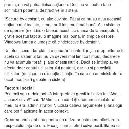
parola, nu vei putea finisa acţiunea. Deci nu vei putea face
schimbări potenţial destructive în sistem.
"Secure by design", cu alte cuvinte. Păcat ca nu au avut această
opţiune mai înainte, lumea ar fi fost mult mai bună. Alte sisteme
de operare (ex: Linux) făceau acest lucru încă de la începuturi;
graţie acestui fapt au o imagine mai bună, în timp ce despre
Windows lumea glumeşte că e "defective by design".
Un efect secundar plăcut a separării conturilor şi a drepturilor este
acela că sistemul tău nu va deveni mai lent cu timpul, deoarece
nu va acumula "praf" şi alte chestii inutile. Dacă se întîmplă, va
afecta doar contul utilizatorului neatent, dar nu şi pe ceilalţi
utilizatori (desigur, cu excepţia situaţiei în care un administrator a
făcut modificări globale în sistem).
Factorul social
Prietenii sau rudele pot să interpreteze greşit iniţiativa ta. "Aha...
ascunzi ceva!!" sau "MMm.... eu când îţi dădeam calculatorul
meu, tu erai administrator!!". Există câteva argumente şi analogii
care pot fi aplicate în acest context.
Crearea unui cont nou pentru un utilizator este o manifestare a
respectului faţă de om. E ca şi cum ai oferi cuiva posibilitatea să