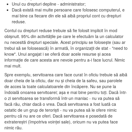
Unul cu drepturi depline - administrator;
Dacă există mai multe persoane care folosesc computerul, e
mai bine ca fiecare din ele să aibă propriul cont cu drepturi
reduse.
Contul cu drepturi reduse trebuie să fie folosit implicit în mod
obişnuit. 95% din activităţile pe care le efectuăm la un calculator
nu necesită drepturi speciale. Acest principiu se foloseşte (sau ar
trebui să se folosească) în armată, în organizaţii de stat - "need to
know". Unui angajat i se oferă doar acele resurse şi acea
informaţie de care acesta are nevoie pentru a-i face lucrul. Nimic
mai mult.
Spre exemplu, servitoarea care face curat în oficiu trebuie să aibă
doar cheia de la oficiu, dar nu şi cheia de la safeu, sau parolele
de acces la toate calculatoarele din încăpere. Nu se pune la
îndoială onoarea servitoarei; aşa e mai bine pentru toţi. Dacă într-
o zi servitoarea se transformă într-un maniac - nu va putea să
facă rău, chiar dacă o vrea. Dacă servitoarea a fost luată ca
ostatic de un grup de terorişti - nu va putea să le ofere nimic
pentru că nu are ce oferi. Dacă servitoarea e posedată de
extratereştri (împotriva voinţei sale), oricum nu va putea face
nimic rău.