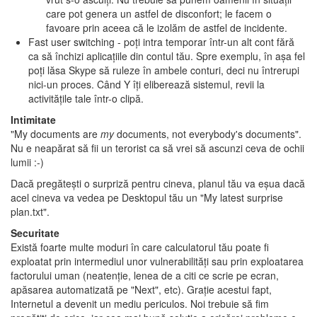
care pot genera un astfel de disconfort; le facem o
favoare prin aceea că le izolăm de astfel de incidente.
Fast user switching - poţi intra temporar într-un alt cont fără
ca să închizi aplicaţiile din contul tău. Spre exemplu, în aşa fel
poţi lăsa Skype să ruleze în ambele conturi, deci nu întrerupi
nici-un proces. Când Y îţi eliberează sistemul, revii la
activităţile tale într-o clipă.
Intimitate
"My documents are
my
documents, not everybody's documents".
Nu e neapărat să fii un terorist ca să vrei să ascunzi ceva de ochii
lumii :-)
Dacă pregăteşti o surpriză pentru cineva, planul tău va eşua dacă
acel cineva va vedea pe Desktopul tău un "My latest surprise
plan.txt".
Securitate
Există foarte multe moduri în care calculatorul tău poate fi
exploatat prin intermediul unor vulnerabilităţi sau prin exploatarea
factorului uman (neatenţie, lenea de a citi ce scrie pe ecran,
apăsarea automatizată pe "Next", etc). Graţie acestui fapt,
Internetul a devenit un mediu periculos. Noi trebuie să fim