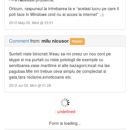
Oricum, raspunsul la intrebarea ta e “acelasi lucru pe care il
poti face in Windows cind nu ai acces la internet” ;-)
2010-May-05, Wed @ 23:51
Comment
from:
milu nicusor
Visitor
Sunteti niste birocrati.Vreau sa-mi creez un nou cont pe
skype si ma purtati cu niste polologii de exemple cu
servitoarea,vase maritime si alte bazagoni,incat ma las
pagubas.Mie imi trebue ceva simplu de complectat si
gata,fara reclame,emoticoane etc.
2012-Jul-02, Mon @ 01:28
: undefined
Form is loading...