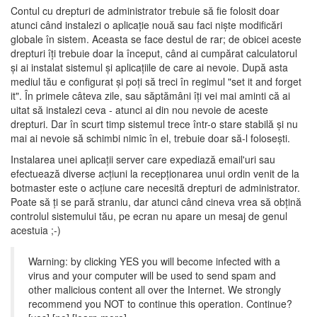
Contul cu drepturi de administrator trebuie să fie folosit doar
atunci când instalezi o aplicaţie nouă sau faci nişte modificări
globale în sistem. Aceasta se face destul de rar; de obicei aceste
drepturi îţi trebuie doar la început, când ai cumpărat calculatorul
şi ai instalat sistemul şi aplicaţiile de care ai nevoie. După asta
mediul tău e configurat şi poţi să treci în regimul "set it and forget
it". În primele câteva zile, sau săptămâni îţi vei mai aminti că ai
uitat să instalezi ceva - atunci ai din nou nevoie de aceste
drepturi. Dar în scurt timp sistemul trece într-o stare stabilă şi nu
mai ai nevoie să schimbi nimic în el, trebuie doar să-l foloseşti.
Instalarea unei aplicaţii server care expediază email'uri sau
efectuează diverse acţiuni la recepţionarea unui ordin venit de la
botmaster este o acţiune care necesită drepturi de administrator.
Poate să ţi se pară straniu, dar atunci când cineva vrea să obţină
controlul sistemului tău, pe ecran nu apare un mesaj de genul
acestuia ;-)
Warning: by clicking YES you will become infected with a
virus and your computer will be used to send spam and
other malicious content all over the Internet. We strongly
recommend you NOT to continue this operation. Continue?