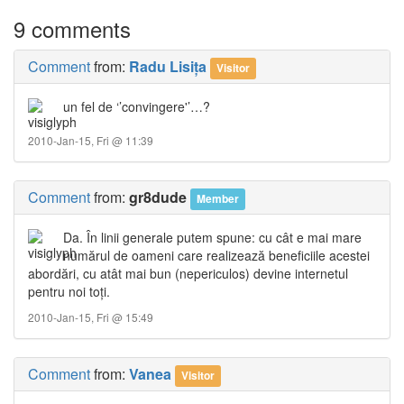
9 comments
Comment
from:
Radu Lisiţa
Visitor
un fel de ‘’convingere'’…?
2010-Jan-15, Fri @ 11:39
Comment
from:
gr8dude
Member
Da. În linii generale putem spune: cu cât e mai mare
numărul de oameni care realizează beneficiile acestei
abordări, cu atât mai bun (nepericulos) devine internetul
pentru noi toţi.
2010-Jan-15, Fri @ 15:49
Comment
from:
Vanea
Visitor