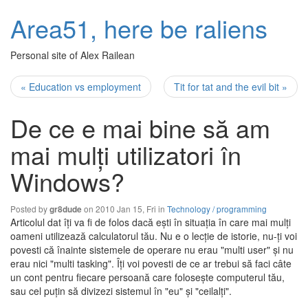
Area51, here be raliens
Personal site of Alex Railean
« Education vs employment
Tit for tat and the evil bit »
De ce e mai bine să am
mai mulţi utilizatori în
Windows?
Posted by
on 2010 Jan 15, Fri in
Technology / programming
gr8dude
Articolul dat îţi va fi de folos dacă eşti în situaţia în care mai mulţi
oameni utilizează calculatorul tău. Nu e o lecţie de istorie, nu-ţi voi
povesti că înainte sistemele de operare nu erau "multi user" şi nu
erau nici "multi tasking". Îţi voi povesti de ce ar trebui să faci câte
un cont pentru fiecare persoană care foloseşte computerul tău,
sau cel puţin să divizezi sistemul în "eu" şi "ceilalţi".