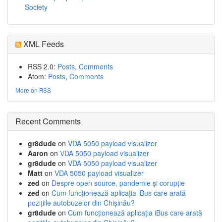
Society
XML Feeds
RSS 2.0:
Posts
,
Comments
Atom:
Posts
,
Comments
More on RSS
Recent Comments
gr8dude
on
VDA 5050 payload visualizer
Aaron
on
VDA 5050 payload visualizer
gr8dude
on
VDA 5050 payload visualizer
Matt
on
VDA 5050 payload visualizer
zed
on
Despre open source, pandemie și corupție
zed
on
Cum funcționează aplicația iBus care arată
pozițiile autobuzelor din Chișinău?
gr8dude
on
Cum funcționează aplicația iBus care arată