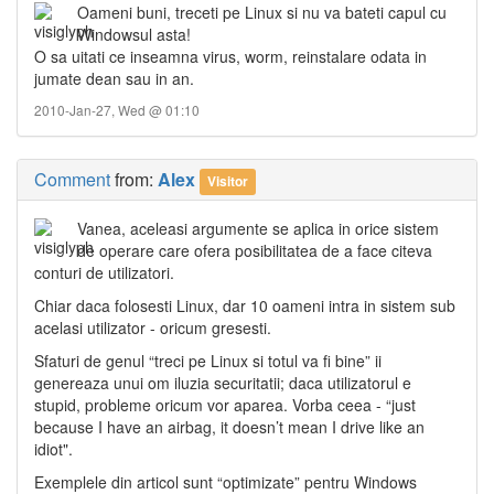
Oameni buni, treceti pe Linux si nu va bateti capul cu
Windowsul asta!
O sa uitati ce inseamna virus, worm, reinstalare odata in
jumate dean sau in an.
2010-Jan-27, Wed @ 01:10
Comment
from:
Alex
Visitor
Vanea, aceleasi argumente se aplica in orice sistem
de operare care ofera posibilitatea de a face citeva
conturi de utilizatori.
Chiar daca folosesti Linux, dar 10 oameni intra in sistem sub
acelasi utilizator - oricum gresesti.
Sfaturi de genul “treci pe Linux si totul va fi bine” ii
genereaza unui om iluzia securitatii; daca utilizatorul e
stupid, probleme oricum vor aparea. Vorba ceea - “just
because I have an airbag, it doesn’t mean I drive like an
idiot".
Exemplele din articol sunt “optimizate” pentru Windows