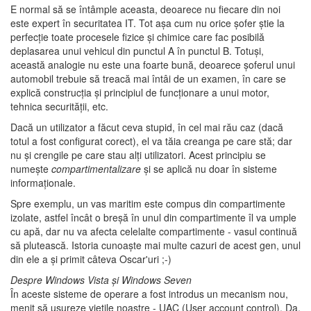
E normal să se întâmple aceasta, deoarece nu fiecare din noi
este expert în securitatea IT. Tot aşa cum nu orice şofer ştie la
perfecţie toate procesele fizice şi chimice care fac posibilă
deplasarea unui vehicul din punctul A în punctul B. Totuşi,
această analogie nu este una foarte bună, deoarece şoferul unui
automobil trebuie să treacă mai întâi de un examen, în care se
explică construcţia şi principiul de funcţionare a unui motor,
tehnica securităţii, etc.
Dacă un utilizator a făcut ceva stupid, în cel mai rău caz (dacă
totul a fost configurat corect), el va tăia creanga pe care stă; dar
nu şi crengile pe care stau alţi utilizatori. Acest principiu se
numeşte
compartimentalizare
şi se aplică nu doar în sisteme
informaţionale.
Spre exemplu, un vas maritim este compus din compartimente
izolate, astfel încât o breşă în unul din compartimente îl va umple
cu apă, dar nu va afecta celelalte compartimente - vasul continuă
să plutească. Istoria cunoaşte mai multe cazuri de acest gen, unul
din ele a şi primit câteva Oscar'uri ;-)
Despre Windows Vista şi Windows Seven
În aceste sisteme de operare a fost introdus un mecanism nou,
menit să uşureze vieţile noastre - UAC (User account control). Da,