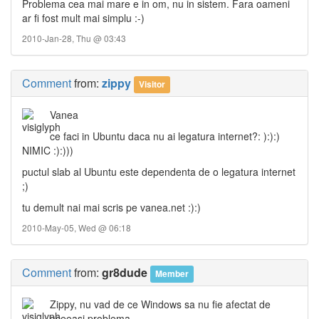
Problema cea mai mare e in om, nu in sistem. Fara oameni
ar fi fost mult mai simplu :-)
2010-Jan-28, Thu @ 03:43
Comment
from:
zippy
Visitor
Vanea
ce faci in Ubuntu daca nu ai legatura internet?: ):):)
NIMIC :):)))
puctul slab al Ubuntu este dependenta de o legatura internet
;)
tu demult nai mai scris pe vanea.net :):)
2010-May-05, Wed @ 06:18
Comment
from:
gr8dude
Member
Zippy, nu vad de ce Windows sa nu fie afectat de
aceeasi problema.