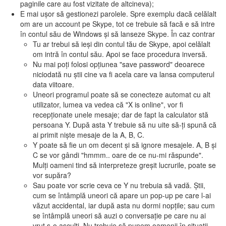
paginile care au fost vizitate de altcineva);
E mai uşor să gestionezi parolele. Spre exemplu dacă celălalt
om are un account pe Skype, tot ce trebuie să facă e să intre
în contul său de Windows şi să lanseze Skype. În caz contrar
Tu ar trebui să ieşi din contul tău de Skype, apoi celălalt
om intră în contul său. Apoi se face procedura inversă.
Nu mai poţi folosi opţiunea "save password" deoarece
niciodată nu ştii cine va fi acela care va lansa computerul
data viitoare.
Uneori programul poate să se conecteze automat cu alt
utilizator, lumea va vedea că "X is online", vor fi
recepţionate unele mesaje; dar de fapt la calculator stă
persoana Y. După asta Y trebuie să nu uite să-ţi spună că
ai primit nişte mesaje de la A, B, C.
Y poate să fie un om decent şi să ignore mesajele. A, B şi
C se vor gândi "hmmm.. oare de ce nu-mi răspunde".
Mulţi oameni tind să interpreteze greşit lucrurile, poate se
vor supăra?
Sau poate vor scrie ceva ce Y nu trebuia să vadă. Ştii,
cum se întâmplă uneori că apare un pop-up pe care l-ai
văzut accidental, iar după asta nu dormi nopţile; sau cum
se întâmplă uneori să auzi o conversaţie pe care nu ai
vrut s-o asculţi. Nu trebuie să punem oamenii în situaţii