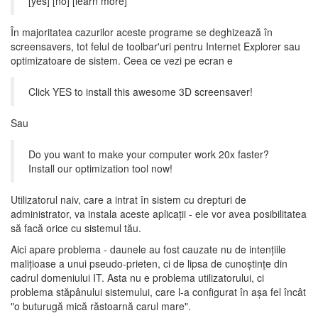
[yes] [no] [learn more]
În majoritatea cazurilor aceste programe se deghizează în
screensavers, tot felul de toolbar'uri pentru Internet Explorer sau
optimizatoare de sistem. Ceea ce vezi pe ecran e
Click YES to install this awesome 3D screensaver!
Sau
Do you want to make your computer work 20x faster?
Install our optimization tool now!
Utilizatorul naiv, care a intrat în sistem cu drepturi de
administrator, va instala aceste aplicaţii - ele vor avea posibilitatea
să facă orice cu sistemul tău.
Aici apare problema - daunele au fost cauzate nu de intenţiile
maliţioase a unui pseudo-prieten, ci de lipsa de cunoştinţe din
cadrul domeniului IT. Asta nu e problema utilizatorului, ci
problema stăpânului sistemului, care l-a configurat în aşa fel încât
"o buturugă mică răstoarnă carul mare".