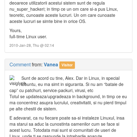
deoarece utilizatorii acestui sistem sunt de regula
nu_super_hackeri; in timp ce un om care si-a pus Linux,
teoretic, cunoaste aceste lucruri. Un om care cunoaste
aceste lucruri se simte bine in orice OS.
Yours,
full-time Linux user.
2010-Jan-28, Thu @ 02:14
Comment
from:
Vanea
Visitor
Sunt de acord cu tine, Alex. Dar in Linux, in special
Ubuntu, eu ma simt in siguranta. Si nu am “bataie de
cap” cu patchuri, service-packuri, virusi, etc
Totul se updateaza/upgradeaza in background, in timp ce eu
ma concentrez asupra lucrului, creativitatii, si nu pierd timpul
pe alte chestii de sistem.
E adevarat, ca nu fiecare poate sa-si instaleze Linuxul, insa
ma starui sa aduc la cunostinta oamenilor cum se face si
acest lucru. Totodata mai sunt si comunitati de useri de
Linux, unde ti se raspunde la intrebarile aparute.