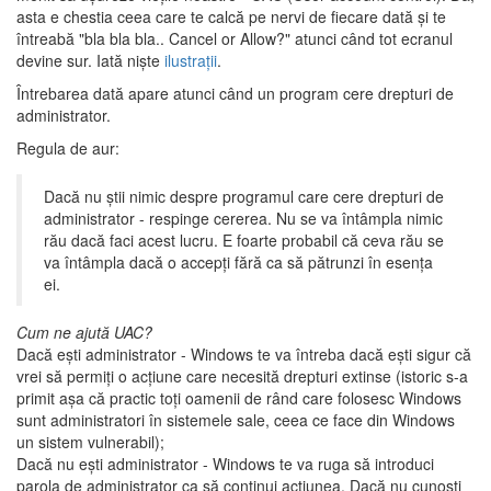
asta e chestia ceea care te calcă pe nervi de fiecare dată şi te
întreabă "bla bla bla.. Cancel or Allow?" atunci când tot ecranul
devine sur. Iată nişte
ilustraţii
.
Întrebarea dată apare atunci când un program cere drepturi de
administrator.
Regula de aur:
Dacă nu ştii nimic despre programul care cere drepturi de
administrator - respinge cererea. Nu se va întâmpla nimic
rău dacă faci acest lucru. E foarte probabil că ceva rău se
va întâmpla dacă o accepţi fără ca să pătrunzi în esenţa
ei.
Cum ne ajută UAC?
Dacă eşti administrator - Windows te va întreba dacă eşti sigur că
vrei să permiţi o acţiune care necesită drepturi extinse (istoric s-a
primit aşa că practic toţi oamenii de rând care folosesc Windows
sunt administratori în sistemele sale, ceea ce face din Windows
un sistem vulnerabil);
Dacă nu eşti administrator - Windows te va ruga să introduci
parola de administrator ca să continui acţiunea. Dacă nu cunoşti