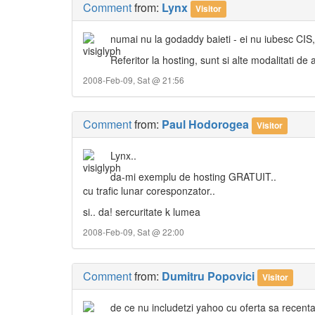
Comment
from:
Lynx
Visitor
numai nu la godaddy baieti - ei nu iubesc CIS
Referitor la hosting, sunt si alte modalitati de a
2008-Feb-09, Sat @ 21:56
Comment
from:
Paul Hodorogea
Visitor
Lynx..
da-mi exemplu de hosting GRATUIT..
cu trafic lunar coresponzator..
si.. da! sercuritate k lumea
2008-Feb-09, Sat @ 22:00
Comment
from:
Dumitru Popovici
Visitor
de ce nu includetzi yahoo cu oferta sa recent