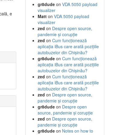
gr8dude
on
VDA 5050 payload
visualizer
cală, e
Matt
on
VDA 5050 payload
visualizer
zed
on
Despre open source,
pandemie și corupție
zed
on
Cum funcționează
aplicația iBus care arată pozițiile
autobuzelor din Chișinău?
gr8dude
on
Cum funcționează
aplicația iBus care arată pozițiile
autobuzelor din Chișinău?
zed
on
Cum funcționează
aplicația iBus care arată pozițiile
autobuzelor din Chișinău?
zed
on
Despre open source,
pandemie și corupție
gr8dude
on
Despre open
source, pandemie și corupție
zed
on
Despre open source,
pandemie și corupție
gr8dude
on
Notes on how to