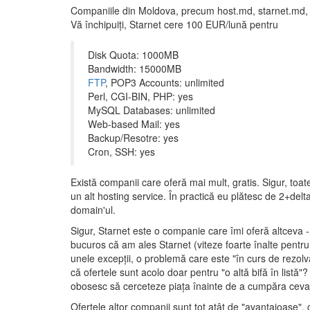
Companiile din Moldova, precum host.md, starnet.md, in
Vă închipuiţi, Starnet cere 100 EUR/lună pentru
Disk Quota: 1000MB
Bandwidth: 15000MB
FTP
, POP3 Accounts: unlimited
Perl, CGI-BIN, PHP: yes
MySQL Databases: unlimited
Web-based Mail: yes
Backup/Resotre: yes
Cron, SSH: yes
Există companii care oferă mai mult, gratis. Sigur, toat
un alt hosting service. În practică eu plătesc de 2+delt
domain'ul.
Sigur, Starnet este o companie care îmi oferă altceva -
bucuros că am ales Starnet (viteze foarte înalte pentru t
unele excepţii, o problemă care este "în curs de rezolvare
că ofertele sunt acolo doar pentru "o altă bifă în list
obosesc să cerceteze piaţa înainte de a cumpăra cev
Ofertele altor companii sunt tot atât de "avantajoase",