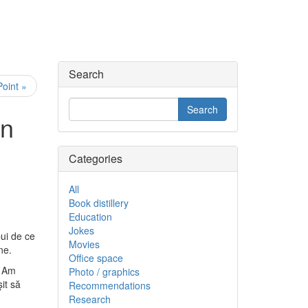
Search
oint »
în
Categories
All
Book distillery
Education
Jokes
pui de ce
Movies
ne.
Office space
. Am
Photo / graphics
it să
Recommendations
Research