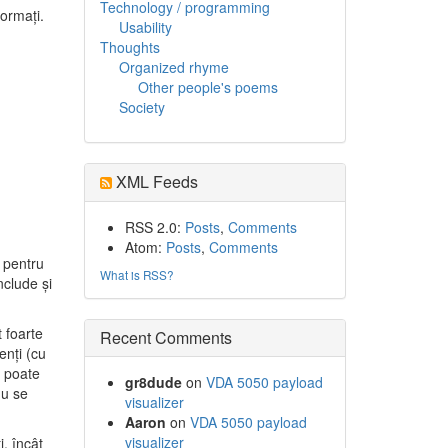
Technology / programming
ormaţi.
Usability
Thoughts
Organized rhyme
Other people's poems
Society
XML Feeds
RSS 2.0:
Posts
,
Comments
Atom:
Posts
,
Comments
l pentru
What is RSS?
nclude şi
 foarte
Recent Comments
enţi (cu
. poate
gr8dude
on
VDA 5050 payload
nu se
visualizer
Aaron
on
VDA 5050 payload
visualizer
, încât