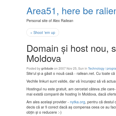
Area51, here be ralie
Personal site of Alex Railean
« Shoot 'em up
Domain şi host nou, s
Moldova
Posted by
on 2007 Nov 25, Sun in
Technology / prog
gr8dude
Site'ul şi-a găsit o nouă casă - railean.net. Cu toate că
Vechile linkuri sunt valide, dar vă încurajez să vă actua
Hostingul nu este gratuit, am cercetat câteva zile care
mai există companii de hosting în Moldova, dacă oferte
Am ales acelaşi provider -
nytka.org
, pentru că destul d
decis că ar fi corect dacă aş compensa ceea ce au facu
obţin şi o reducere :-)