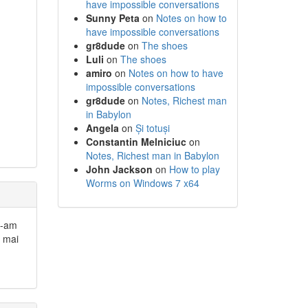
have impossible conversations
Sunny Peta
on
Notes on how to
have impossible conversations
gr8dude
on
The shoes
Luli
on
The shoes
amiro
on
Notes on how to have
impossible conversations
gr8dude
on
Notes, Richest man
in Babylon
Angela
on
Și totuși
Constantin Melniciuc
on
Notes, Richest man in Babylon
John Jackson
on
How to play
Worms on Windows 7 x64
mi-am
u mai