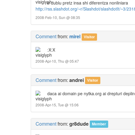
e dublu pretz insa shi diferentza nonliniara
http://rss.slashdot.org/~r/Slashdot/slashdotIt/~3/231
2008-Feb-10, Sun @ 08:35
Comment
from:
mirel
Visitor
:X:X
2008-Apr-10, Thu @ 05:47
Comment
from:
andrei
Visitor
daca ai domain pe nytka.org ai drepturi deplin
2008-Apr-15, Tue @ 15:06
Comment
from:
gr8dude
Member