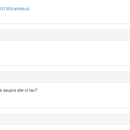
831303/article.pl
e asupra site-ul tau?