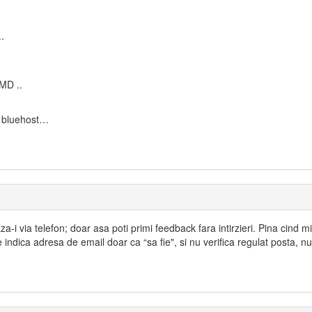
.
.MD ..
 bluehost…
-i via telefon; doar asa poti primi feedback fara intirzieri. Pina cind 
e indica adresa de email doar ca “sa fie", si nu verifica regulat posta, n