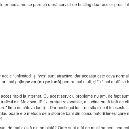
termedia.md se pare că oferă servicii de hosting doar acelor prost inf
e acele "unlimited" şi "yes" sunt atractive, dar aceasta este ceva norma
a ori mai puţin
pe an (nu pe lună)
pentru mai mult, şi în "mai mult" se i
 acces rapid la internet. Cu acest serviciu probleme nu am, de fapt sunt
raficul din Moldova, IP fix, preţuri rezonabile, atitudine bună faţă de cli
" timp de câteva luni))... Dar hostingul lor... nu ştiu cine îl foloseşte..
ă"? Sau poate e o metodă de a stoarce bani din consumatorii leneşi care 
a?
 cum de mai există ele pe piaţă? Oare sunt atât de mulţi oameni neatenţi