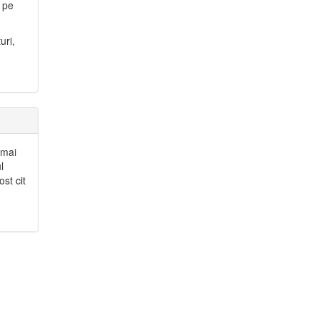
i pe
uri,
 mai
l
st cit