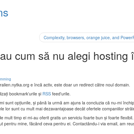
ns
Complexity, browsers, orange juice, and PowerP
au cum să nu alegi hosting 
ramming
 ralien.nytka.org e încă activ, este doar un redirect către noul domain.
lizaţi bookmark'urile şi
RSS
feed'urile.
-mi sunt opţiunile, şi până la urmă am ajuns la concluzia că nu-mi închi
le lor sunt cu mult mai dezavantajoase decât ofertele companiilor străi
e mult timp ei mi-au oferit gratis un serviciu foarte bun şi foarte flexibil
t pentru mine, făcând ceva pentru ei. Contactându-i via email, am reuş