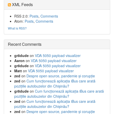
XML Feeds
RSS 2.0:
Posts
,
Comments
Atom:
Posts
,
Comments
What is RSS?
Recent Comments
gr8dude
on
VDA 5050 payload visualizer
Aaron
on
VDA 5050 payload visualizer
gr8dude
on
VDA 5050 payload visualizer
Matt
on
VDA 5050 payload visualizer
zed
on
Despre open source, pandemie și corupție
zed
on
Cum funcționează aplicația iBus care arată
pozițiile autobuzelor din Chișinău?
gr8dude
on
Cum funcționează aplicația iBus care arată
pozițiile autobuzelor din Chișinău?
zed
on
Cum funcționează aplicația iBus care arată
pozițiile autobuzelor din Chișinău?
zed
on
Despre open source, pandemie și corupție