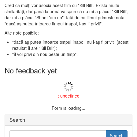
Cred că mulţi vor asocia acest film cu "Kill Bill". Există multe
similarităţi, dar până la urmă vă spun că nu mi-a plăcut "Kill Bill",
dar mi-a plăcut "Shoot 'em up". Iată de ce filmul primeşte nota
"dacă aş putea întoarce timpul înapoi, l-aş fi privit".
Alte note posibile:
"dacă aş putea întoarce timpul înapoi, nu l-aş fi privit" (acest
rezultat îl are "Kill Bill");
"îl voi privi din nou peste un timp".
No feedback yet
: undefined
Form is loading...
Search