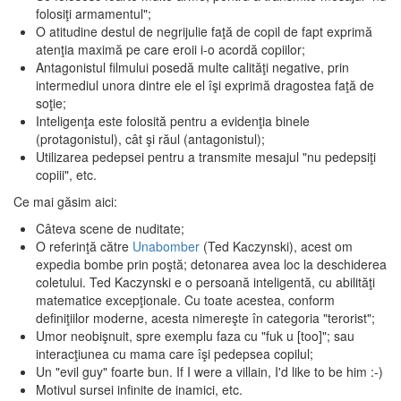
folosiţi armamentul";
O atitudine destul de negrijulie faţă de copil de fapt exprimă
atenţia maximă pe care eroii i-o acordă copiilor;
Antagonistul filmului posedă multe calităţi negative, prin
intermediul unora dintre ele el îşi exprimă dragostea faţă de
soţie;
Inteligenţa este folosită pentru a evidenţia binele
(protagonistul), cât şi răul (antagonistul);
Utilizarea pedepsei pentru a transmite mesajul "nu pedepsiţi
copiii", etc.
Ce mai găsim aici:
Câteva scene de nuditate;
O referinţă către
Unabomber
(Ted Kaczynski), acest om
expedia bombe prin poştă; detonarea avea loc la deschiderea
coletului. Ted Kaczynski e o persoană inteligentă, cu abilităţi
matematice excepţionale. Cu toate acestea, conform
definiţiilor moderne, acesta nimereşte în categoria "terorist";
Umor neobişnuit, spre exemplu faza cu "fuk u [too]"; sau
interacţiunea cu mama care îşi pedepsea copilul;
Un "evil guy" foarte bun. If I were a villain, I'd like to be him :-)
Motivul sursei infinite de inamici, etc.