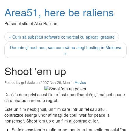
Area51, here be raliens
Personal site of Alex Railean
« Cum să substitui software comercial cu aplicaţii gratuite
Domain şi host nou, sau cum să nu alegi hosting în Moldova
»
Shoot 'em up
Posted by
on 2007 Nov 26, Mon in
Movies
gr8dude
Decizia de a privi acest film a fost una dinamică; şi mai pot spune
că e una pe care nu o regret.
Este un film neobişnuit, un film care într-un fel sau altul,
contrazice esenţa unor afirmaţii de tipul "war for peace is
nonsense". Shoot 'em up e un film al contradicţiilor.
Se folosesc foarte multe arme, pentru a transmite mesajul "nu