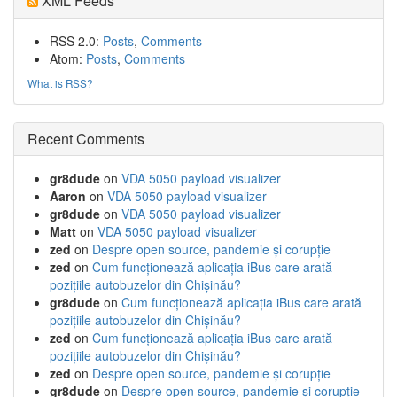
XML Feeds
RSS 2.0:
Posts
,
Comments
Atom:
Posts
,
Comments
What is RSS?
Recent Comments
gr8dude
on
VDA 5050 payload visualizer
Aaron
on
VDA 5050 payload visualizer
gr8dude
on
VDA 5050 payload visualizer
Matt
on
VDA 5050 payload visualizer
zed
on
Despre open source, pandemie și corupție
zed
on
Cum funcționează aplicația iBus care arată
pozițiile autobuzelor din Chișinău?
gr8dude
on
Cum funcționează aplicația iBus care arată
pozițiile autobuzelor din Chișinău?
zed
on
Cum funcționează aplicația iBus care arată
pozițiile autobuzelor din Chișinău?
zed
on
Despre open source, pandemie și corupție
gr8dude
on
Despre open source, pandemie și corupție