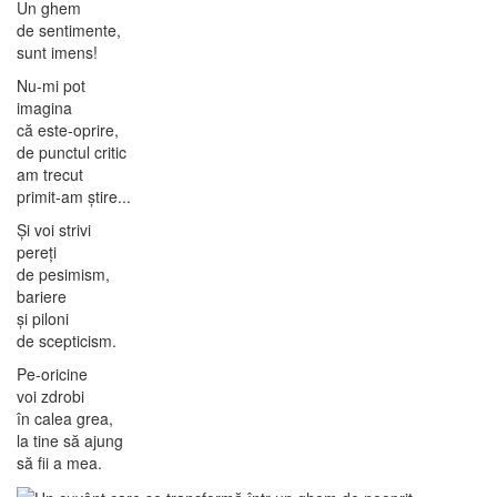
Un ghem
de sentimente,
sunt imens!
Nu-mi pot
imagina
că este-oprire,
de punctul critic
am trecut
primit-am știre...
Și voi strivi
pereți
de pesimism,
bariere
și piloni
de scepticism.
Pe-oricine
voi zdrobi
în calea grea,
la tine să ajung
să fii a mea.