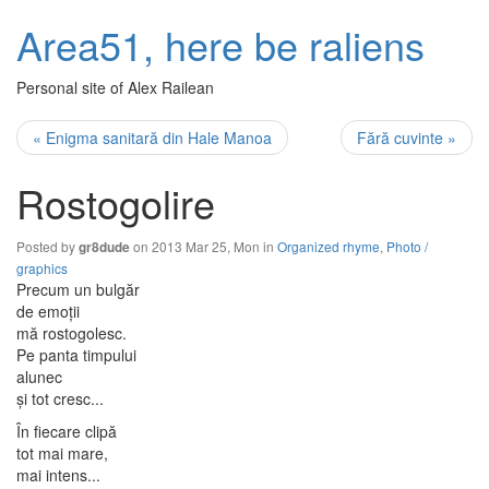
Area51, here be raliens
Personal site of Alex Railean
« Enigma sanitară din Hale Manoa
Fără cuvinte »
Rostogolire
Posted by
on 2013 Mar 25, Mon in
Organized rhyme
,
Photo /
gr8dude
graphics
Precum un bulgăr
de emoții
mă rostogolesc.
Pe panta timpului
alunec
și tot cresc...
În fiecare clipă
tot mai mare,
mai intens...