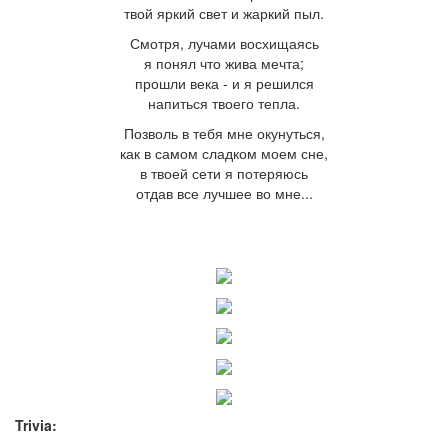
твой яркий свет и жаркий пыл.
Смотря, лучами восхищаясь
я понял что жива мечта;
прошли века - и я решился
напиться твоего тепла.
Позволь в тебя мне окунуться,
как в самом сладком моем сне,
в твоей сети я потеряюсь
отдав все лучшее во мне...
Trivia: