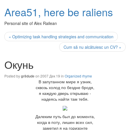
Area51, here be raliens
Personal site of Alex Railean
« Optimizing task handling strategies and communication
Cum să nu alcătuiesc un CV? »
Окунь
Posted by
on 2007 Дек 19 in
Organized rhyme
gr8dude
В запутанном мире я узник,
сквозь холод по бездне бродя,
я каждую дверь открываю -
надеясь найти там тебя.
Далеким путь был до момента,
когда в поту, лишен всех сил,
заметил я на горизонте