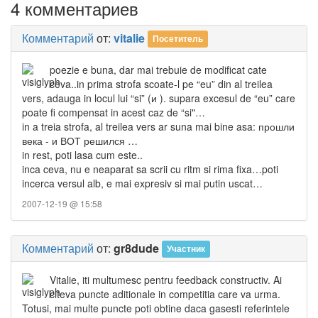
4 комментариев
Комментарий
от:
vitalie
Посетитель
poezie e buna, dar mai trebuie de modificat cate
ceva..in prima strofa scoate-l pe “eu” din al treilea
vers, adauga in locul lui “si” (и ). supara excesul de “eu” care
poate fi compensat in acest caz de “si"…
in a treia strofa, al treilea vers ar suna mai bine asa: прошли
века - и ВОТ решился …
in rest, poti lasa cum este..
inca ceva, nu e neaparat sa scrii cu ritm si rima fixa…poti
incerca versul alb, e mai expresiv si mai putin uscat…
2007-12-19 @ 15:58
Комментарий
от:
gr8dude
Участник
Vitalie, iti multumesc pentru feedback constructiv. Ai
citeva puncte aditionale in competitia care va urma.
Totusi, mai multe puncte poti obtine daca gasesti referintele