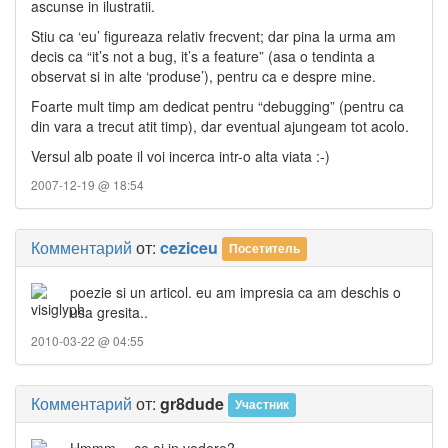
ascunse in ilustratii.
Stiu ca ‘eu’ figureaza relativ frecvent; dar pina la urma am
decis ca “it’s not a bug, it’s a feature” (asa o tendinta a
observat si in alte ‘produse’), pentru ca e despre mine.
Foarte mult timp am dedicat pentru “debugging” (pentru ca
din vara a trecut atit timp), dar eventual ajungeam tot acolo.
Versul alb poate il voi incerca intr-o alta viata :-)
2007-12-19 @ 18:54
Комментарий
от:
ceziceu
Посетитель
poezie si un articol. eu am impresia ca am deschis o
usa gresita..
2010-03-22 @ 04:55
Комментарий
от:
gr8dude
Участник
Hmmm… ce ai in vedere?