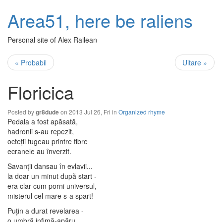
Area51, here be raliens
Personal site of Alex Railean
« Probabil
Uitare »
Floricica
Posted by
on 2013 Jul 26, Fri in
Organized rhyme
gr8dude
Pedala a fost apăsată,
hadronii s-au repezit,
octeții fugeau printre fibre
ecranele au înverzit.
Savanții dansau în evlavii...
la doar un minut după start -
era clar cum porni universul,
misterul cel mare s-a spart!
Puțin a durat revelarea -
o umbră infimă-apăru...