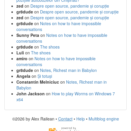
pozițiile autobuzelor din Chișinău?
zed
on
Despre open source, pandemie și corupție
gr8dude
on
Despre open source, pandemie și corupție
zed
on
Despre open source, pandemie și corupție
gr8dude
on
Notes on how to have impossible
conversations
Sunny Peta
on
Notes on how to have impossible
conversations
gr8dude
on
The shoes
Luli
on
The shoes
amiro
on
Notes on how to have impossible
conversations
gr8dude
on
Notes, Richest man in Babylon
Angela
on
Și totuși
Constantin Melniciuc
on
Notes, Richest man in
Babylon
John Jackson
on
How to play Worms on Windows 7
x64
©2026 by Alex Railean •
Contact
•
Help
•
Multiblog engine