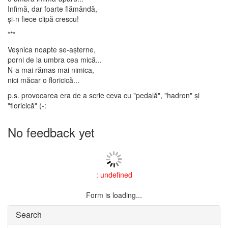
Infimă, dar foarte flămândă,
și-n fiece clipă crescu!
***
Veșnica noapte se-așterne,
porni de la umbra cea mică...
N-a mai rămas mai nimica,
nici măcar o floricică...
p.s. provocarea era de a scrie ceva cu "pedală", "hadron" și
"floricică" (-:
No feedback yet
: undefined
Form is loading...
Search