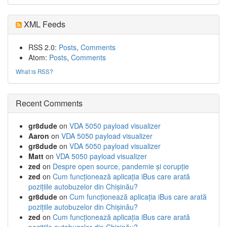
XML Feeds
RSS 2.0:
Posts
,
Comments
Atom:
Posts
,
Comments
What is RSS?
Recent Comments
gr8dude
on
VDA 5050 payload visualizer
Aaron
on
VDA 5050 payload visualizer
gr8dude
on
VDA 5050 payload visualizer
Matt
on
VDA 5050 payload visualizer
zed
on
Despre open source, pandemie și corupție
zed
on
Cum funcționează aplicația iBus care arată
pozițiile autobuzelor din Chișinău?
gr8dude
on
Cum funcționează aplicația iBus care arată
pozițiile autobuzelor din Chișinău?
zed
on
Cum funcționează aplicația iBus care arată