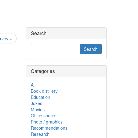
Search
vey »
Categories
All
Book distillery
Education
Jokes
Movies
Office space
Photo / graphics
Recommendations
Research