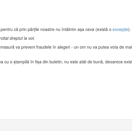
 pentru că prin părţile noastre nu întâlnim aşa ceva (există o
excepţie
).
citat dreptul la vot
.
 masură va preveni fraudele în alegeri - un om nu va putea vota de ma
a cu o ştampilă în fişa din buletin, nu este atât de bună, deoarece exis