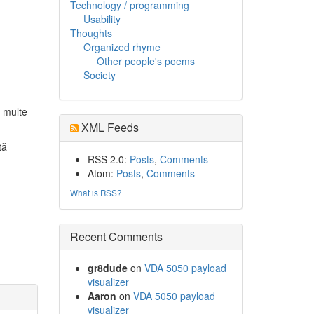
Technology / programming
Usability
Thoughts
Organized rhyme
Other people's poems
Society
i multe
XML Feeds
tă
RSS 2.0:
Posts
,
Comments
Atom:
Posts
,
Comments
What is RSS?
Recent Comments
gr8dude
on
VDA 5050 payload
visualizer
Aaron
on
VDA 5050 payload
visualizer