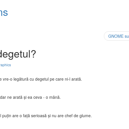
ns
GNOME sur
degetul?
raphics
e vre-o legătură cu degetul pe care ni-l arată.
, dar ne arată şi ea ceva - o mână.
el puţin are o faţă serioasă şi nu are chef de glume.