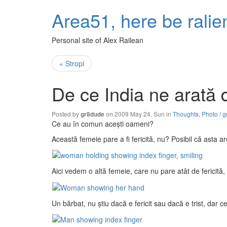
Area51, here be ralie
Personal site of Alex Railean
« Stropi
De ce India ne arată 
Posted by
on 2009 May 24, Sun in
Thoughts
,
Photo / g
gr8dude
Ce au în comun aceşti oameni?
Această femeie pare a fi fericită, nu? Posibil că asta ar
Aici vedem o altă femeie, care nu pare atât de fericită
Un bărbat, nu ştiu dacă e fericit sau dacă e trist, dar c