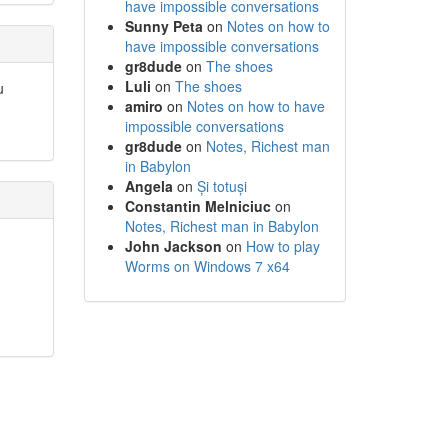
have impossible conversations
Sunny Peta
on
Notes on how to
have impossible conversations
gr8dude
on
The shoes
Luli
on
The shoes
u
amiro
on
Notes on how to have
impossible conversations
gr8dude
on
Notes, Richest man
in Babylon
Angela
on
Și totuși
Constantin Melniciuc
on
Notes, Richest man in Babylon
John Jackson
on
How to play
Worms on Windows 7 x64