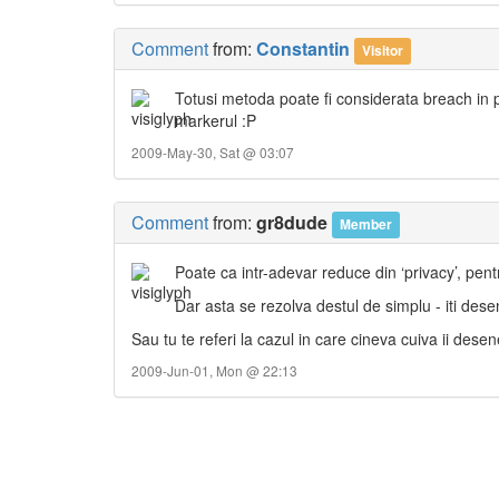
Comment
from:
Constantin
Visitor
Totusi metoda poate fi considerata breach in 
markerul :P
2009-May-30, Sat @ 03:07
Comment
from:
gr8dude
Member
Poate ca intr-adevar reduce din ‘privacy’, pentr
Dar asta se rezolva destul de simplu - iti dese
Sau tu te referi la cazul in care cineva cuiva ii desen
2009-Jun-01, Mon @ 22:13