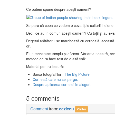
Ce putem spune despre aceşti oameni?
Se pare că ceea ce vedem e ceva tipic culturii indiene,
Deci, ce au în comun aceşti oameni? Cu toţii şi-au
exer
Degetul arătător li se marchează cu cerneală, această
ori.
E un mecanism simplu şi eficient. Varianta noastră, ace
metode de "a face rost de o altă fişă".
Material pentru lectură:
Sursa fotografiilor -
The Big Picture
;
Cerneală care nu se şterge;
Despre aplicarea cernelei în alegeri.
5 comments
Comment
from:
ceziceu
Visitor