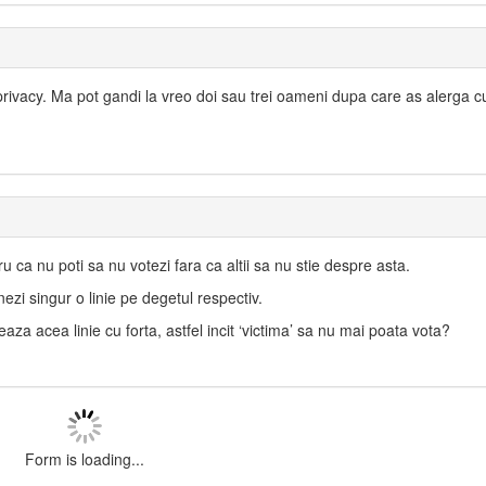
privacy. Ma pot gandi la vreo doi sau trei oameni dupa care as alerga c
u ca nu poti sa nu votezi fara ca altii sa nu stie despre asta.
nezi singur o linie pe degetul respectiv.
eaza acea linie cu forta, astfel incit ‘victima’ sa nu mai poata vota?
Form is loading...