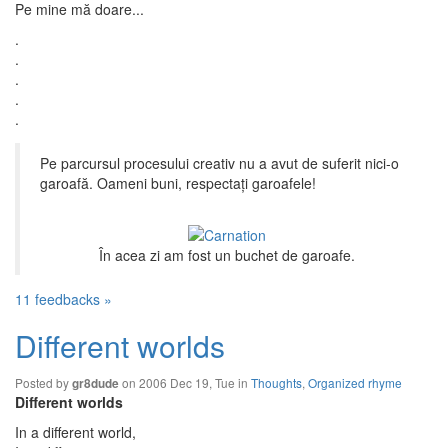
Pe mine mă doare...
.
.
.
.
.
Pe parcursul procesului creativ nu a avut de suferit nici-o
garoafă. Oameni buni, respectaţi garoafele!
În acea zi am fost un buchet de garoafe.
11 feedbacks »
Different worlds
Posted by
on 2006 Dec 19, Tue in
Thoughts
,
Organized rhyme
gr8dude
Different worlds
In a different world,