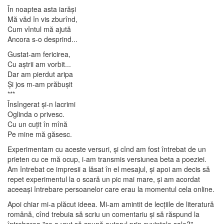
În noaptea asta iarăşi
Mă văd în vis zburînd,
Cum vîntul mă ajută
Ancora s-o desprind...
Gustat-am fericirea,
Cu aştrii am vorbit...
Dar am pierdut aripa
Şi jos m-am prăbuşit
***
Însîngerat şi-n lacrimi
Oglinda o privesc.
Cu un cuţit în mînă
Pe mine mă găsesc.
Experimentam cu aceste versuri, şi cînd am fost întrebat de un
prieten cu ce mă ocup, i-am transmis versiunea beta a poeziei.
Am întrebat ce impresii a lăsat în el mesajul, şi apoi am decis să
repet experimentul la o scară un pic mai mare, şi am acordat
aceeaşi întrebare persoanelor care erau la momentul cela online.
Apoi chiar mi-a plăcut ideea. Mi-am amintit de lecţiile de literatură
română, cînd trebuia să scriu un comentariu şi să răspund la