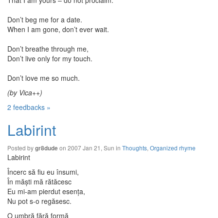
That I am yours – do not proclaim.
Don’t beg me for a date.
When I am gone, don’t ever wait.
Don’t breathe through me,
Don’t live only for my touch.
Don’t love me so much.
(by Vica++)
2 feedbacks »
Labirint
Posted by
on 2007 Jan 21, Sun in
Thoughts
,
Organized rhyme
gr8dude
Labirint
Încerc să fiu eu însumi,
În măşti mă rătăcesc
Eu mi-am pierdut esenţa,
Nu pot s-o regăsesc.
O umbră fără formă