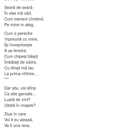
Seară de seară
În vise mă văd,
Cum oameni zîmbind,
Pe mine m-aleg,
Cum o pereche
'mpreună cu mine,
Îşi înveşniceşte
A sa fericire;
Cum chipeşi băieţi
Îmbătaţi de iubire,
Cu dînşii mă iau
La prima-ntîlnire…
***
Dar ştiu, voi sfîrşi
Ca alte garoafe...
Luată de vînt?
Uitată în noapte?
Ziua în care
Voi fi eu aleasă,
Va fi una rece,