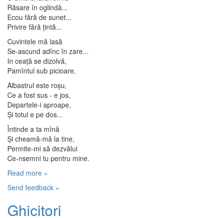
Răsare în oglindă...
Ecou fără de sunet...
Privire fără ţintă...
Cuvintele mă lasă
Se-ascund adînc în zare...
In ceaţă se dizolvă,
Pamîntul sub picioare,
Albastrul este roşu,
Ce a fost sus - e jos,
Departele-i aproape,
Şi totul e pe dos...
Întinde a ta mînă
Şi cheamă-mă la tine,
Permite-mi să dezvălui
Ce-nsemni tu pentru mine.
Read more »
Send feedback »
Ghicitori