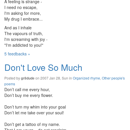
A feeling is strange -
I need no escape,
I'm asking for more,
My drug I embrace...
And as I inhale
The vapours of truth,
I'm screaming with joy -
"I'm addicted to you!"
5 feedbacks »
Don't Love So Much
Posted by
on 2007 Jan 28, Sun in
Organized rhyme
,
Other people's
gr8dude
poems
Don’t call me every hour,
Don’t buy me every flower.
Don’t turn my whim into your goal
Don’t let me take over your soul!
Don’t get a tattoo of my name.