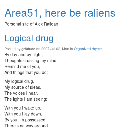
Area51, here be raliens
Personal site of Alex Railean
Logical drug
Posted by
on 2007 Jul 02, Mon in
Organized rhyme
gr8dude
By day and by night,
Thoughts crossing my mind,
Remind me of you,
And things that you do;
My logical drug,
My source of ideas,
The voices I hear,
The lights I am seeing;
With you I wake up,
With you I lay down,
By you I'm possessed,
There's no way around.