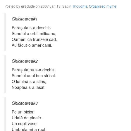
Posted by
on 2007 Jan 13, Sat in
Thoughts
,
Organized rhyme
gr8dude
Ghicitoarea#1
Paraşuta s-a deschis
Sunetul a orbit milioane,
Oameni ca frunzele cad.
Au făcut-o americanii.
Ghicitoarea#2
Paraşuta nu s-a dechis,
Sunetul unui bec stricat.
O lumină s-a stins,
Noaptea s-a lăsat.
Ghicitoarea#3
Pe un picior,
Udată de ploaie...
Un copil vesel
Umbrela mi-a rupt.