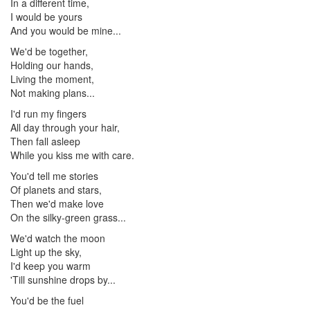
In a different time,
I would be yours
And you would be mine...
We'd be together,
Holding our hands,
Living the moment,
Not making plans...
I'd run my fingers
All day through your hair,
Then fall asleep
While you kiss me with care.
You'd tell me stories
Of planets and stars,
Then we'd make love
On the silky-green grass...
We'd watch the moon
Light up the sky,
I'd keep you warm
'Till sunshine drops by...
You'd be the fuel