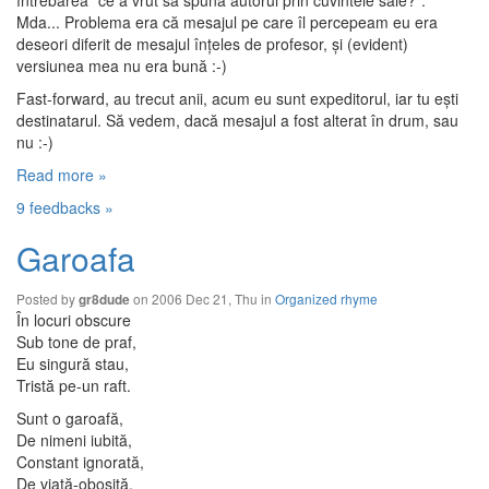
întrebarea "ce a vrut să spună autorul prin cuvintele sale?".
Mda... Problema era că mesajul pe care îl percepeam eu era
deseori diferit de mesajul înţeles de profesor, şi (evident)
versiunea mea nu era bună :-)
Fast-forward, au trecut anii, acum eu sunt expeditorul, iar tu eşti
destinatarul. Să vedem, dacă mesajul a fost alterat în drum, sau
nu :-)
Read more »
9 feedbacks »
Garoafa
Posted by
on 2006 Dec 21, Thu in
Organized rhyme
gr8dude
În locuri obscure
Sub tone de praf,
Eu singură stau,
Tristă pe-un raft.
Sunt o garoafă,
De nimeni iubită,
Constant ignorată,
De viaţă-obosită.