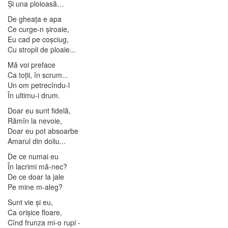
Şi una ploioasă…
De gheaţa e apa
Ce curge-n şiroaie,
Eu cad pe coşciug,
Cu stropii de ploaie...
Mă voi preface
Ca toţii, în scrum...
Un om petrecîndu-l
În ultimu-i drum.
Doar eu sunt fidelă,
Rămîn la nevoie,
Doar eu pot absoarbe
Amarul din doliu...
De ce numai eu
În lacrimi mă-nec?
De ce doar la jale
Pe mine m-aleg?
Sunt vie şi eu,
Ca orişice floare,
Cînd frunza mi-o rupi -