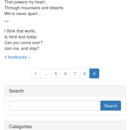
That powers my heart,
Through mountains and deserts
We're never apart...
***
I think that world,
Is
here
and
today
,
Can you come over?
Join me, and stay?
3 feedbacks »
1
...
5
6
7
8
9
Search
Categories