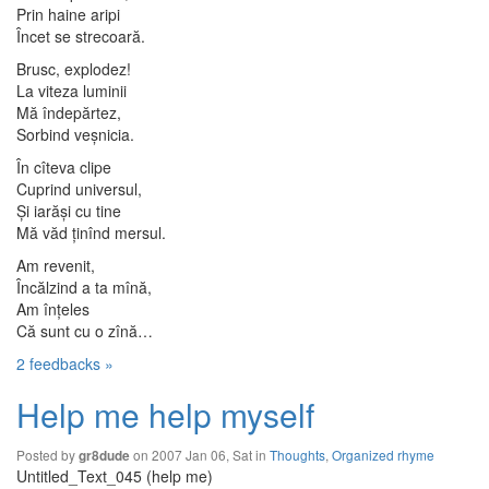
Prin haine aripi
Încet se strecoară.
Brusc, explodez!
La viteza luminii
Mă îndepărtez,
Sorbind veşnicia.
În cîteva clipe
Cuprind universul,
Şi iarăşi cu tine
Mă văd ţinînd mersul.
Am revenit,
Încălzind a ta mînă,
Am înţeles
Că sunt cu o zînă…
2 feedbacks »
Help me help myself
Posted by
on 2007 Jan 06, Sat in
Thoughts
,
Organized rhyme
gr8dude
Untitled_Text_045 (help me)